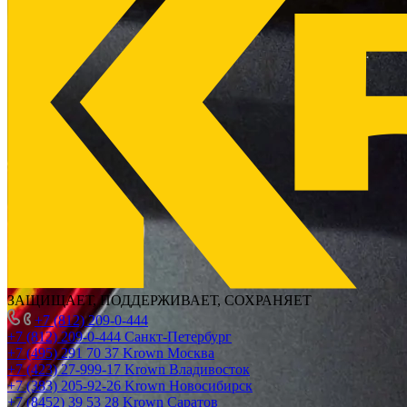
ЗАЩИЩАЕТ, ПОДДЕРЖИВАЕТ, СОХРАНЯЕТ
+7 (812) 209-0-444
+7 (812) 209-0-444
Санкт-Петербург
+7 (495) 291 70 37
Krown Москва
+7 (423) 27-999-17
Krown Владивосток
+7 (383) 205-92-26
Krown Новосибирск
+7 (8452) 39 53 28
Krown Саратов