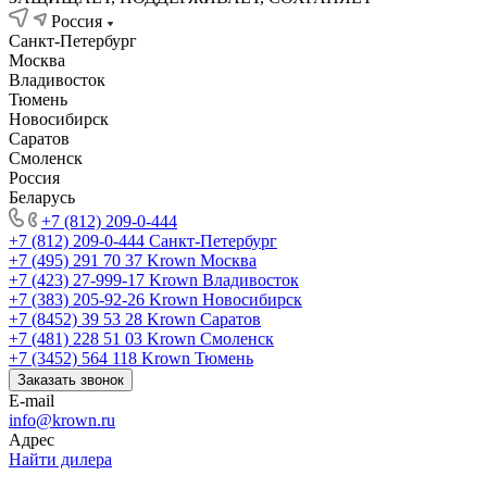
Россия
Санкт-Петербург
Москва
Владивосток
Тюмень
Новосибирск
Саратов
Смоленск
Россия
Беларусь
+7 (812) 209-0-444
+7 (812) 209-0-444
Санкт-Петербург
+7 (495) 291 70 37
Krown Москва
+7 (423) 27-999-17
Krown Владивосток
+7 (383) 205-92-26
Krown Новосибирск
+7 (8452) 39 53 28
Krown Саратов
+7 (481) 228 51 03
Krown Смоленск
+7 (3452) 564 118
Krown Тюмень
Заказать звонок
E-mail
info@krown.ru
Адрес
Найти дилера