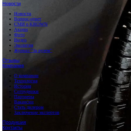
Новости
Новости
Вопрос-ответ
СМИ о KROWN
Акции
Фото
Видео
Экология
Журнал "За рулем"
Отзывы
Компания
О компании
Технология
История
Сотрудники
Партнеры
Вакансии
Стать дилером
Заключение экспертов
Продукция
Контакты