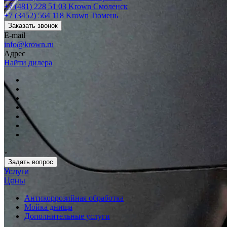
+7 (481) 228 51 03
Krown Смоленск
+7 (3452) 564 118
Krown Тюмень
Заказать звонок
E-mail
info@krown.ru
Адрес
Найти дилера
Задать вопрос
Услуги
Цены
Антикоррозийная обработка
Мойка днища
Дополнительные услуги