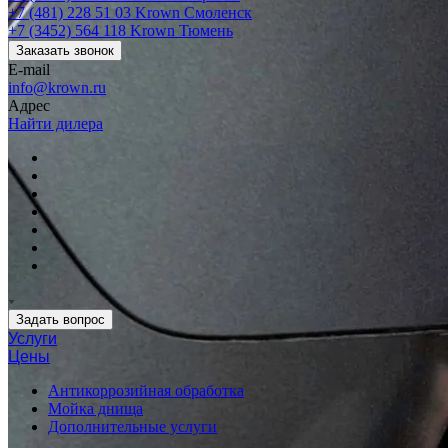
+7 (481) 228 51 03
Krown Смоленск
+7 (3452) 564 118
Krown Тюмень
Заказать звонок
E-mail
info@krown.ru
Адрес
Найти дилера
Задать вопрос
Услуги
Цены
Антикоррозийная обработка
Мойка днища
Дополнительные услуги