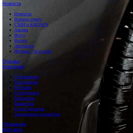
Новости
Новости
Вопрос-ответ
СМИ о KROWN
Акции
Фото
Видео
Экология
Журнал "За рулем"
Отзывы
Компания
О компании
Технология
История
Сотрудники
Партнеры
Вакансии
Стать дилером
Заключение экспертов
Продукция
Контакты