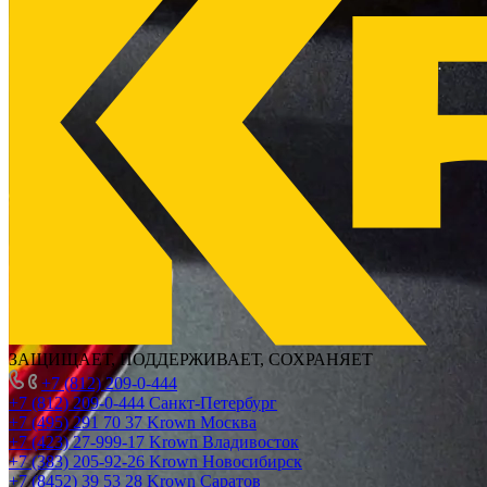
ЗАЩИЩАЕТ, ПОДДЕРЖИВАЕТ, СОХРАНЯЕТ
+7 (812) 209-0-444
+7 (812) 209-0-444
Санкт-Петербург
+7 (495) 291 70 37
Krown Москва
+7 (423) 27-999-17
Krown Владивосток
+7 (383) 205-92-26
Krown Новосибирск
+7 (8452) 39 53 28
Krown Саратов