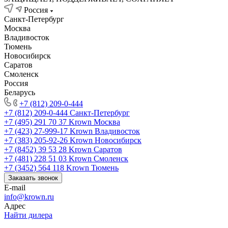
Россия
Санкт-Петербург
Москва
Владивосток
Тюмень
Новосибирск
Саратов
Смоленск
Россия
Беларусь
+7 (812) 209-0-444
+7 (812) 209-0-444
Санкт-Петербург
+7 (495) 291 70 37
Krown Москва
+7 (423) 27-999-17
Krown Владивосток
+7 (383) 205-92-26
Krown Новосибирск
+7 (8452) 39 53 28
Krown Саратов
+7 (481) 228 51 03
Krown Смоленск
+7 (3452) 564 118
Krown Тюмень
Заказать звонок
E-mail
info@krown.ru
Адрес
Найти дилера