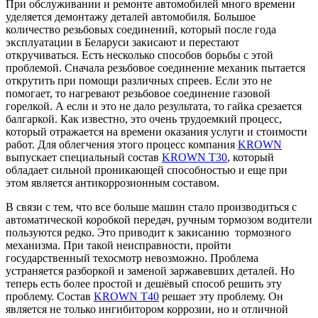
При обслуживании и ремонте автомобилей много времени
уделяется демонтажу деталей автомобиля. Большое
количество резьбовых соединений, который после года
эксплуатации в Беларуси закисают и перестают
откручиваться. Есть несколько способов борьбы с этой
проблемой. Сначала резьбовое соединение механик пытается
открутить при помощи различных спреев. Если это не
помогает, то нагревают резьбовое соединение газовой
горелкой. А если и это не дало результата, то гайка срезается
балгаркой. Как известно, это очень трудоемкий процесс,
который отражается на времени оказания услуги и стоимости
работ. Для облегчения этого процесс компания
KROWN
выпускает специальный состав
KROWN T30
, который
обладает сильной проникающей способностью и еще при
этом является антикоррозионным составом.
В связи с тем, что все больше машин стало производиться с
автоматической коробкой передач, ручным тормозом водители
пользуются редко. Это приводит к закисанию тормозного
механизма. При такой неисправности, пройти
государственный техосмотр невозможно. Проблема
устраняется разборкой и заменой заржавевших деталей. Но
теперь есть более простой и дешёвый способ решить эту
проблему. Состав
KROWN T40
решает эту проблему. Он
является не только ингибитором коррозии, но и отличной