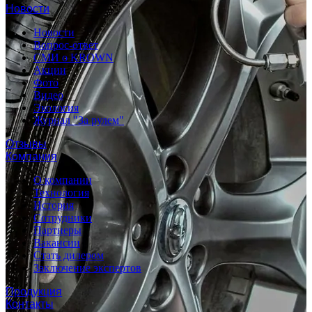
Новости
Новости
Вопрос-ответ
СМИ о KROWN
Акции
Фото
Видео
Экология
Журнал "За рулем"
Отзывы
Компания
О компании
Технология
История
Сотрудники
Партнеры
Вакансии
Стать дилером
Заключение экспертов
Продукция
Контакты