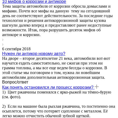
10 мифов о коррозии и антикоре
Тема защиты автомобиля от коррозии обросла домыслами и
мифами. Почти все мифы на данную тему на сегодняшний
день не соответствуют действительности. За последние годы
технологии и решения антикоррозионной защиты кузова
шагнули далеко вперед и предоставляют ранее недоступные
возможности. Итак, пора разрушить десяток мифов об
антикоре и коррозии.
6 сентября 2018
Нужен ли антикор новому авто?
На дворе – второе десятилетие 21 века, автомобили вот-вот
научатся ездить самостоятельно, не сжигая при этом ни
грамма топлива, а мы все еще ведем беседы о коррозии. В
этой статье мы поговорим о том, нужна ли новейшим
автомобилям дополнительная антикоррозионная защита.
Вопрос/ответ
Как понять остановился ли процесс коррозии?
1) Цвет ржавчины поменялся с ярко-рыжей на тёмно-бурую
(см. фото).
2) Если на машине была рыхлая ржавчина, то постепенно она
осыплется, потому что потеряет сцепление с металлом. Её
легко можно отчистить обычной зубной щеткой.