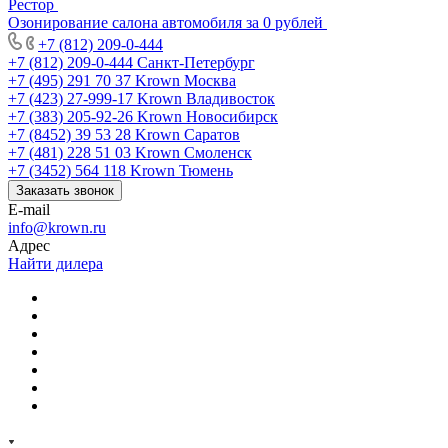
Рестор
Озонирование салона автомобиля за 0 рублей
+7 (812) 209-0-444
+7 (812) 209-0-444
Санкт-Петербург
+7 (495) 291 70 37
Krown Москва
+7 (423) 27-999-17
Krown Владивосток
+7 (383) 205-92-26
Krown Новосибирск
+7 (8452) 39 53 28
Krown Саратов
+7 (481) 228 51 03
Krown Смоленск
+7 (3452) 564 118
Krown Тюмень
Заказать звонок
E-mail
info@krown.ru
Адрес
Найти дилера