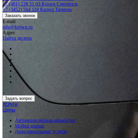
+7 (481) 228 51 03
Krown Смоленск
+7 (3452) 564 118
Krown Тюмень
Заказать звонок
E-mail
info@krown.ru
Адрес
Найти дилера
Задать вопрос
Услуги
Цены
Антикоррозийная обработка
Мойка днища
Дополнительные услуги