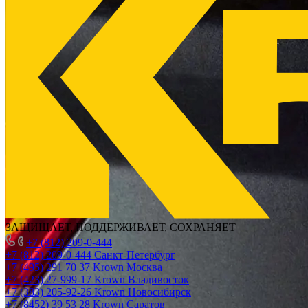
ЗАЩИЩАЕТ, ПОДДЕРЖИВАЕТ, СОХРАНЯЕТ
+7 (812) 209-0-444
+7 (812) 209-0-444
Санкт-Петербург
+7 (495) 291 70 37
Krown Москва
+7 (423) 27-999-17
Krown Владивосток
+7 (383) 205-92-26
Krown Новосибирск
+7 (8452) 39 53 28
Krown Саратов