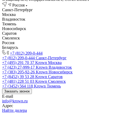
Россия
Санкт-Петербург
Москва
Владивосток
Тюмень
Новосибирск
Саратов
Смоленск
Россия
Беларусь
+7 (812) 209-0-444
+7 (812) 209-0-444
Санкт-Петербург
+7 (495) 291 70 37
Krown Москва
+7 (423) 27-999-17
Krown Владивосток
+7 (383) 205-92-26
Krown Новосибирск
+7 (8452) 39 53 28
Krown Саратов
+7 (481) 228 51 03
Krown Смоленск
+7 (3452) 564 118
Krown Тюмень
Заказать звонок
E-mail
info@krown.ru
Адрес
Найти дилера