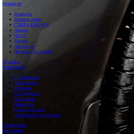
Новости
Новости
Вопрос-ответ
СМИ о KROWN
Акции
Фото
Видео
Экология
Журнал "За рулем"
Отзывы
Компания
О компании
Технология
История
Сотрудники
Партнеры
Вакансии
Стать дилером
Заключение экспертов
Продукция
Контакты