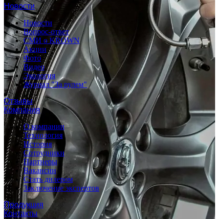
Новости
Новости
Вопрос-ответ
СМИ о KROWN
Акции
Фото
Видео
Экология
Журнал "За рулем"
Отзывы
Компания
О компании
Технология
История
Сотрудники
Партнеры
Вакансии
Стать дилером
Заключение экспертов
Продукция
Контакты