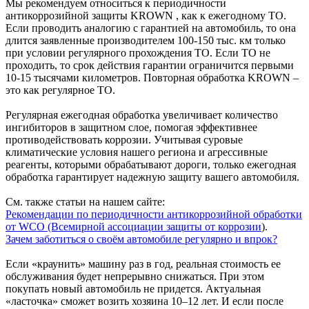
Мы рекомендуем относиться к периодичности
антикоррозийной защиты KROWN , как к ежегодному ТО.
Если проводить аналогию с гарантией на автомобиль, то она
длится заявленные производителем 100-150 тыс. км только
при условии регулярного прохождения ТО. Если ТО не
проходить, то срок действия гарантии ограничится первыми
10-15 тысячами километров. Повторная обработка KROWN –
это как регулярное ТО.
Регулярная ежегодная обработка увеличивает количество
ингибиторов в защитном слое, помогая эффективнее
противодействовать коррозии. Учитывая суровые
климатические условия нашего региона и агрессивные
реагенты, которыми обрабатывают дороги, только ежегодная
обработка гарантирует надежную защиту вашего автомобиля.
См. также статьи на нашем сайте:
Рекомендации по периодичности антикоррозийной обработки
от WCO (Всемирной ассоциации защиты от коррозии
).
Зачем заботиться о своём автомобиле регулярно и впрок?
Если «краунить» машину раз в год, реальная стоимость ее
обслуживания будет непрерывно снижаться. При этом
покупать новый автомобиль не придется. Актуальная
«ласточка» сможет возить хозяина 10–12 лет. И если после