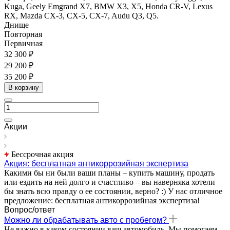
Kuga, Geely Emgrand X7, BMW X3, X5, Honda CR-V, Lexus
RX, Mazda CX-3, CX-5, CX-7, Audu Q3, Q5.
Днище
Повторная
Первичная
32 300 ₽
29 200 ₽
35 200 ₽
В корзину
Акции
Бессрочная акция
Акция: бесплатная антикоррозийная экспертиза
Какими бы ни были ваши планы – купить машину, продать
или ездить на ней долго и счастливо – вы наверняка хотели
бы знать всю правду о ее состоянии, верно? :) У нас отличное
предложение: бесплатная антикоррозийная экспертиза!
Вопрос/ответ
Можно ли обрабатывать авто с пробегом?
Не важно в каком состоянии ваш автомобиль. Мы помогаем