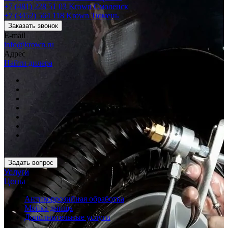
+7 (481) 228 51 03
Krown Смоленск
+7 (3452) 564 118
Krown Тюмень
Заказать звонок
E-mail
info@krown.ru
Адрес
Найти дилера
Задать вопрос
Услуги
Цены
Антикоррозийная обработка
Мойка днища
Дополнительные услуги